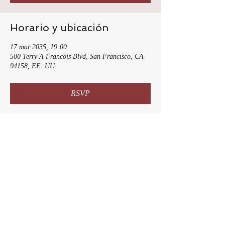
Horario y ubicación
17 mar 2035, 19:00
500 Terry A Francois Blvd, San Francisco, CA
94158, EE. UU.
RSVP
Compartir este evento
© 2025 Copia x Historia de Ragan |
Escritor. Desarrollado y protegido