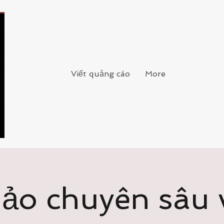
Viết quảng cáo
More
hảo chuyên sâu 